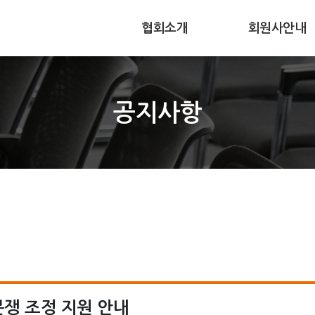
협회소개
회원사안내
주요임무
회원사가입
공지사항
협회연혁
회원사현황
조직과구성
회원사동향
찾아오시는길
쟁 조정 지원 안내