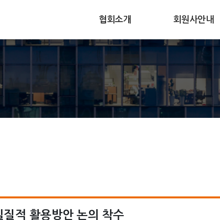
협회소개
회원사안내
주요임무
회원사가입
협회연혁
회원사현황
조직과구성
회원사동향
찾아오시는길
 실질적 활용방안 논의 착수