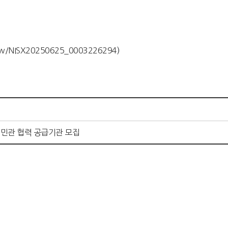
iew/NISX20250625_0003226294
)
 민관 협력 공급기관 모집